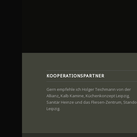
KOOPERATIONSPARTNER
Gern empfehle ich Holger Teichmann von der
Allianz
,
Kalb Kamine, Küchenkonzept Leipzig,
Sanitär Heinze und das Fliesen-Zentrum, Stando
Leipzig.