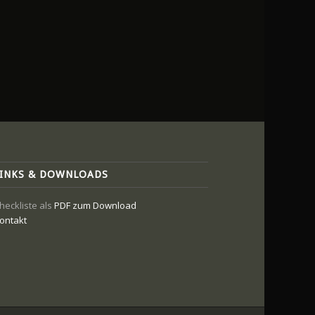
LINKS & DOWNLOADS
heckliste als
PDF zum Download
ontakt