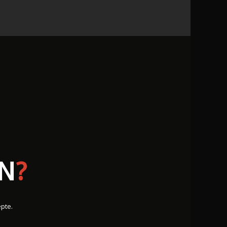
EN
?
epte.